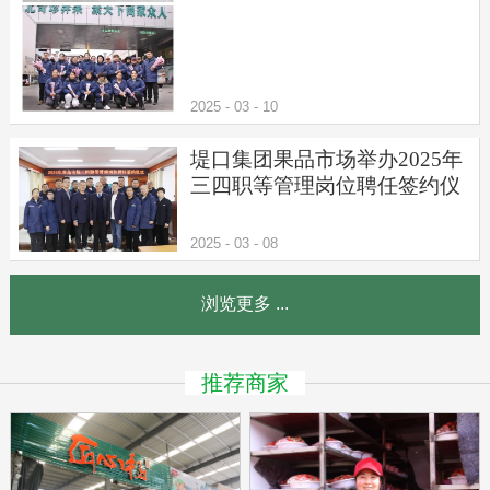
2025
-
03
-
10
堤口集团果品市场举办2025年
三四职等管理岗位聘任签约仪
式
2025
-
03
-
08
浏览更多 ...
推荐商家