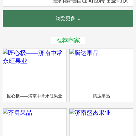
三四职等管理岗位聘任签约仪
2025
-
03
-
08
式
浏览更多 ...
推荐商家
匠心极——济南中常永旺果业
腾达果品