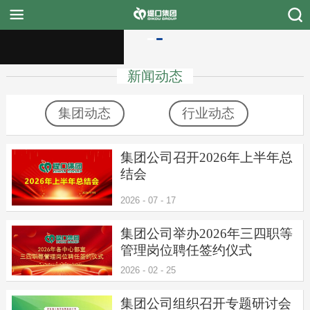
新闻动态
首页
集团动态
行业动态
堤口集团
新闻动态
集团公司召开2026年上半年总
结会
行情信息
2026
-
07
-
17
融媒体中心
集团公司举办2026年三四职等
管理岗位聘任签约仪式
市场商户
2026
-
02
-
25
招商招聘
集团公司组织召开专题研讨会