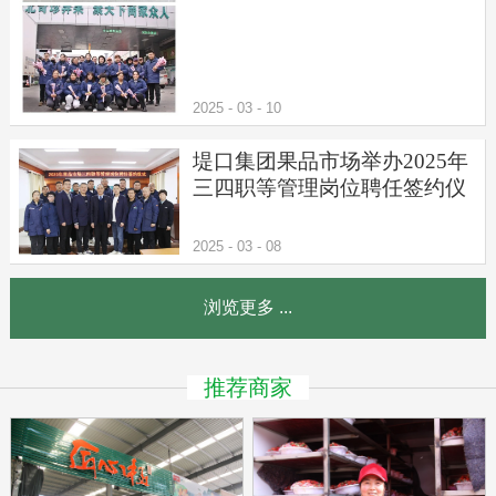
2025
-
03
-
10
堤口集团果品市场举办2025年
三四职等管理岗位聘任签约仪
式
2025
-
03
-
08
浏览更多 ...
推荐商家