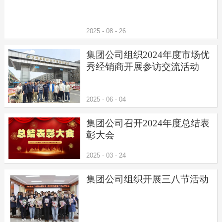
2025
-
08
-
26
集团公司组织2024年度市场优
秀经销商开展参访交流活动
2025
-
06
-
04
集团公司召开2024年度总结表
彰大会
2025
-
03
-
24
集团公司组织开展三八节活动