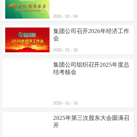
配套服务
2026
-
02
-
04
党建工会
集团公司召开2026年经济工作
果品协会
会
2026
-
01
-
26
集团公司组织召开2025年度总
结考核会
2026
-
01
-
16
2025年第三次股东大会圆满召
开