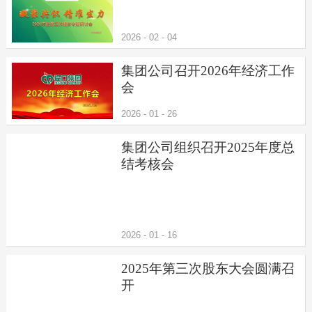
配套服务
2026
-
02
-
04
党建工会
集团公司召开2026年经济工作
果品协会
会
2026
-
01
-
26
集团公司组织召开2025年度总
结考核会
2026
-
01
-
16
2025年第三次股东大会圆满召
开