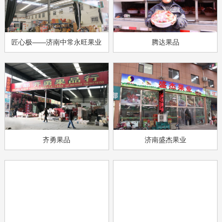
匠心极——济南中常永旺果业
腾达果品
齐勇果品
济南盛杰果业