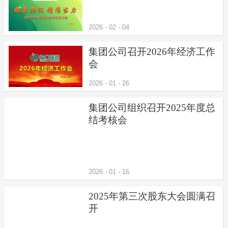
配套服务
2026
-
02
-
04
党建工会
集团公司召开2026年经济工作
果品协会
会
2026
-
01
-
26
集团公司组织召开2025年度总
结考核会
2026
-
01
-
16
2025年第三次股东大会圆满召
开