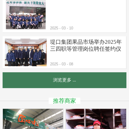
2025
-
03
-
10
堤口集团果品市场举办2025年
三四职等管理岗位聘任签约仪
式
2025
-
03
-
08
浏览更多 ...
推荐商家