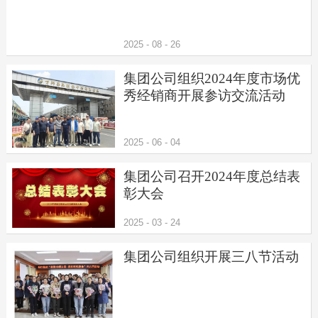
2025
-
08
-
26
集团公司组织2024年度市场优
秀经销商开展参访交流活动
2025
-
06
-
04
集团公司召开2024年度总结表
彰大会
2025
-
03
-
24
集团公司组织开展三八节活动