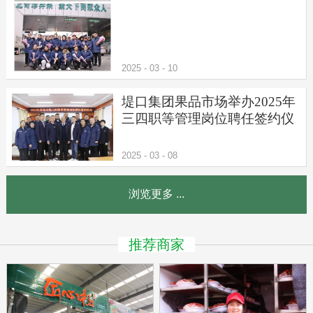
2025
-
03
-
10
堤口集团果品市场举办2025年
三四职等管理岗位聘任签约仪
式
2025
-
03
-
08
浏览更多 ...
推荐商家