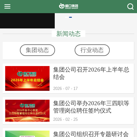
新闻动态
首页
集团动态
行业动态
堤口集团
新闻动态
集团公司召开2026年上半年总
结会
行情信息
2026
-
07
-
17
融媒体中心
集团公司举办2026年三四职等
管理岗位聘任签约仪式
市场商户
2026
-
02
-
25
招商招聘
集团公司组织召开专题研讨会