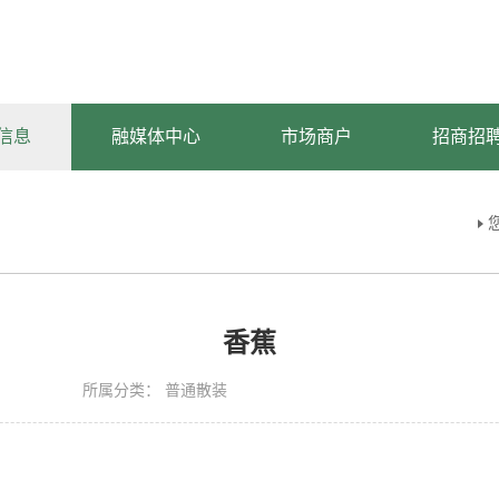
信息
融媒体中心
市场商户
招商招
香蕉
所属分类：
普通散装