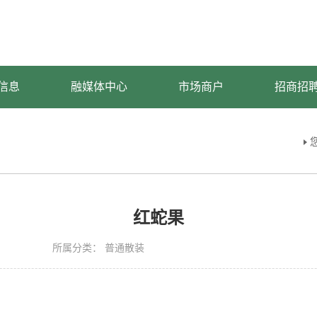
信息
融媒体中心
市场商户
招商招
红蛇果
所属分类：
普通散装