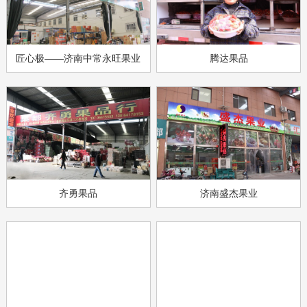
匠心极——济南中常永旺果业
腾达果品
齐勇果品
济南盛杰果业