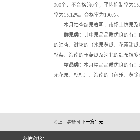
900个，不合格的0个，平均抑制率为15
率为15.12%。合格率为100% 。
本月抽查结果表明，市场上鲜果及
鲜果类：
其中果品品质优良的有：
的油杏、潍坊的（水果黄瓜、花蕾甜瓜
酥梨、海南的玉菇瓜及河北的红布拉多
精品类：
本月
精品品质优良的有：
无花果、枇杷）、海南的（芭乐、黄金百
下一篇：无
友情链接：