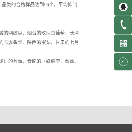
7%；品类的合格样品达到96个，平均抑制
城的网纹瓜、烟台的玫瑰香葡萄、长清
的玉露香梨、陕西的蜜梨、甘肃的七月
沭）的蓝莓、云南的（蜂糖李、蓝莓、