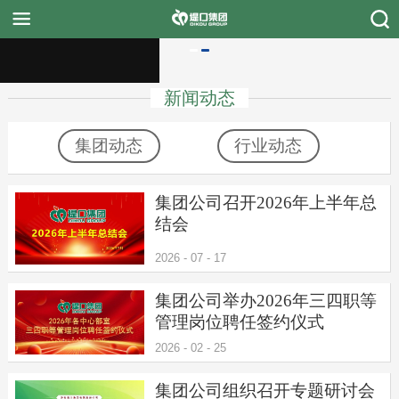
新闻动态
首页
集团动态
行业动态
堤口集团
新闻动态
集团公司召开2026年上半年总
结会
行情信息
2026
-
07
-
17
融媒体中心
集团公司举办2026年三四职等
管理岗位聘任签约仪式
市场商户
2026
-
02
-
25
招商招聘
集团公司组织召开专题研讨会