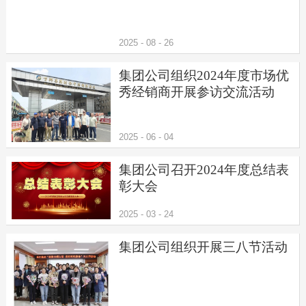
2025
-
08
-
26
集团公司组织2024年度市场优
秀经销商开展参访交流活动
2025
-
06
-
04
集团公司召开2024年度总结表
彰大会
2025
-
03
-
24
集团公司组织开展三八节活动