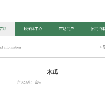
信息
融媒体中心
市场商户
招商招
d information
木瓜
所属分类：
盒装