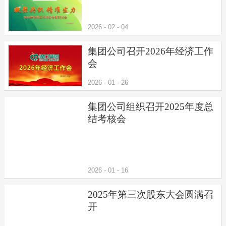
配套服务
2026
-
02
-
04
党建工会
集团公司召开2026年经济工作
果品协会
会
2026
-
01
-
26
集团公司组织召开2025年度总
结考核会
2026
-
01
-
16
2025年第三次股东大会圆满召
开