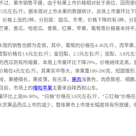
不过，果市销售平缓，由于秋果上市价格相对处于高位，因而使
”55元左右/斤。据本周对上市水果的数据统计，总体上市量环比下降1
，价格上涨的2种，分别是：甜瓜、冬枣，价格下降的有3种，
芒果、香瓜、哈密瓜、香蕉、红果、苹果、葡萄等价格基本持平
周的销售也颇为走俏，其中，葡萄的价格在4-36元/斤，而苹
雪梨价格在1.6元左右/斤；皇冠梨，2.5元左右/斤；茄梨，3.8元
西瓜则有所缩量，本周上市量环比下降29%，价格继续走高，甜
果”，价格在4元左右/斤。其果实中等大，单果重180-200克，短
棱，果梗细长，果皮薄，有光泽。
果肉
浅黄色，肉质致密、细脆
目前，市场上的
嘎啦苹果
主要来自陕西和山东。
上涨86.90%。“白柚”价格在3.8元左右/斤，“三红柚”价格在4.8
大宗果品西瓜上市的减少，整体果市上市增长幅度将有所放缓，但