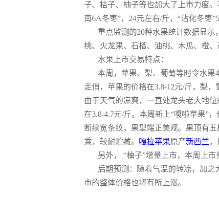
子、桔子、柚子等也加大了上市力度。
南6A冬枣”，24元左右/斤，“沾化冬枣
重点监测的20种水果统计数据显示
桃、火龙果、石榴、油桃、木瓜、橙、
水果上市交易特点：
本周，苹果、梨、葡萄等时令水果本
走俏，苹果的价格在3.8-12元/斤，梨，
由于天气的凉爽，一直处龙头老大地位的
在3.8-4.7元/斤。本周新上“嘎啦苹
断续宽条纹，果型端正美观。果顶有五
乘，较耐贮藏。
嘎拉苹果
原产
新西兰
，
另外， “柚子”增量上市，本周上市量环比
后期预测：随着气温的转凉，加之
市的整体价格也将有所上涨。