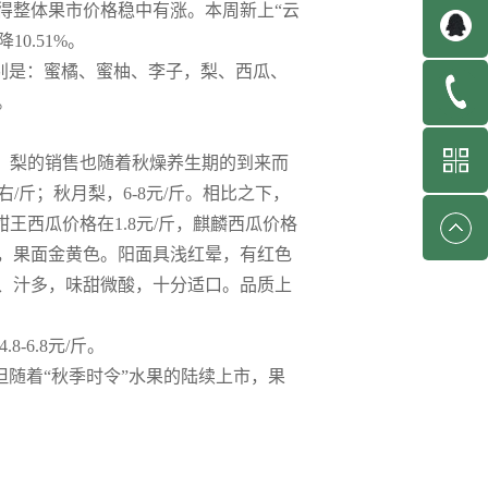
得整体果市价格稳中有涨。本周新上“云
0.51%。
分别是：蜜橘、蜜柚、李子，梨、西瓜、
。
果、梨的销售也随着秋燥养生期的到来而
左右/斤；秋月梨，6-8元/斤。相比之下，
王西瓜价格在1.8元/斤，麒麟西瓜价格
圆锥形，果面金黄色。阳面具浅红晕，有红色
、汁多，味甜微酸，十分适口。品质上
-6.8元/斤。
随着“秋季时令”水果的陆续上市，果