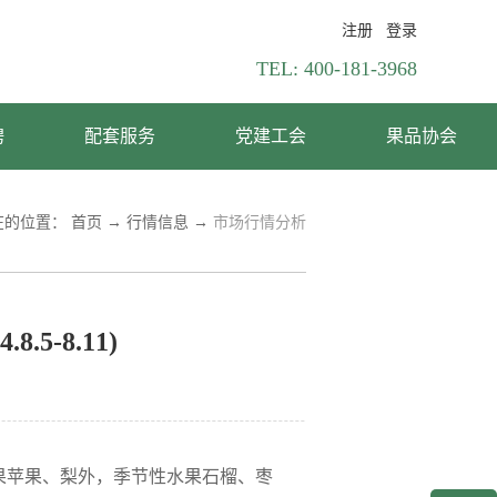
注册
登录
TEL:
400-181-3968
聘
配套服务
党建工会
果品协会
在的位置：
首页
→
行情信息
→
市场行情分析
-8.11)
果苹果、梨外，季节性水果石榴、枣