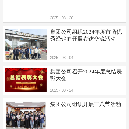
2025
-
08
-
26
集团公司组织2024年度市场优
秀经销商开展参访交流活动
2025
-
06
-
04
集团公司召开2024年度总结表
彰大会
2025
-
03
-
24
集团公司组织开展三八节活动