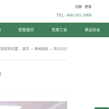
注册
登录
TEL:
400-181-3968
聘
配套服务
党建工会
果品协会
您现在的位置：
首页
→
新闻动态
→
集团动态
开