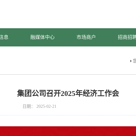
信息
融媒体中心
市场商户
招商招
集团公司召开2025年经济工作会
日期：
2025-02-21