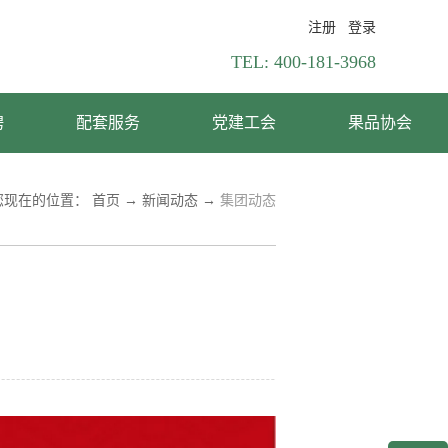
注册
登录
TEL:
400-181-3968
聘
配套服务
党建工会
果品协会
您现在的位置：
首页
→
新闻动态
→
集团动态