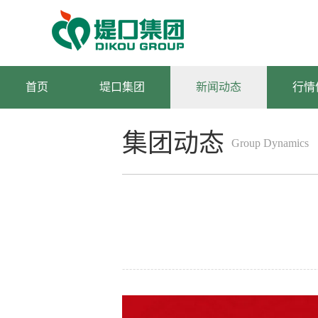
首页
堤口集团
新闻动态
行情
集团动态
Group Dynamics