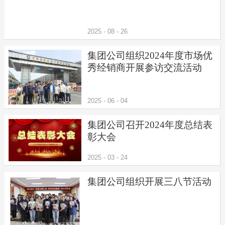
2025
-
08
-
26
集团公司组织2024年度市场优
秀经销商开展参访交流活动
2025
-
06
-
04
集团公司召开2024年度总结表
彰大会
2025
-
03
-
24
集团公司组织开展三八节活动