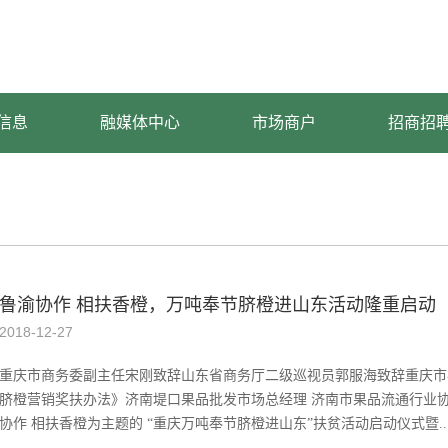
信息
融媒体中心
市场商户
招商招
鲁渝协作 相扶香橙，万吨奉节脐橙进山东活动隆重启动
2018
-
12
-
27
重庆市商务委副主任宋刚致辞山东省商务厅二级巡视员郭服海致辞重庆市
脐橙营销奖扶办法》济南堤口果品批发市场总经理 济南市果品流通行业协
协作 相扶香橙为主题的 “重庆万吨奉节脐橙进山东”扶贫活动启动仪式暨..