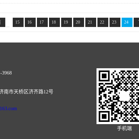
举办。济南市政协副主席崔大庸、天桥区政协主席樊瑞、天桥区副区长王
口集团董事长刘超华、济南堤口果品批发市场总经理展延怀及百色市相
页
15
16
17
18
19
20
21
22
23
24
相关领导对2018年百色芒果产业情况作了推介发言。百色、济南供销双
...
做了表态发言。活动现场田东县人民政府与济南堤口果品批发市场，田东
举行了签约仪式。 本次活动是由百色市委、市人民政府主办，百色市
公司协办，田东县委、县人民政府、济南堤口果品批发市场承办，借助堤
响力，提高百色芒果品牌知名度和在山东的市场占有率。
-3968
济南市天桥区济齐路12号
@163.com
手机端