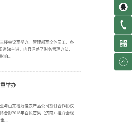
、山东省商务厅二级巡视员郭服海、山东
山东省商务厅财务处处长李志林、山东省
扶贫协议干部管理组代表尉荣建、济南市
团董事长刘超华、济南堤口果品批发市场
委副主任宋刚、山东省商务厅二级巡视员
场三楼会议室举办。管理部室全体员工、各
延怀分别致辞。奉节县人民政府副县长马
周道娣主讲，内容涵盖了财务管理办法、
性。 本次活动是由山东省商务厅、重庆
...
县农业委员会、奉节县商务局、奉节县脐
的重要性有了更深层的认识，决心以此次
隆重举办
服务与监督职能，为企业和谐、稳定发展
业与山东裕万佳农产品公司签订合作协议
合影2018年百色芒果（济南）推介会现
...