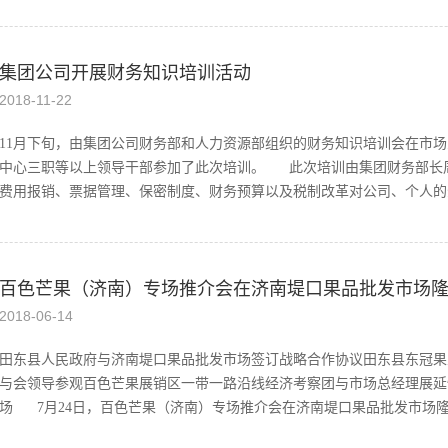
产销对接会在济南堤口果品批发市场隆重举办。重庆市商务委副主任宋刚
集团公司开展财务知识培训活动
省对口支援办公室副主任吴隆杰、重庆市奉节县人民政府副县长马德凤、
商务厅市场秩序处副处长、重庆市商务委商贸行业管理处副处长、山东省
2018
-
11
-
22
工商联副主席刘延国、山东广播电视台农科频道总监彭金棣、济南堤口集
总经理展延怀及重庆市奉节县相关领导出席活动。 会上，重庆市商务
11月下旬，由集团公司财务部和人力资源部组织的财务知识培训会在市
郭服海、济南堤口果品批发市场总经理、济南市果品流通行业协会会长展
中心三职等以上领导干部参加了此次培训。 此次培训由集团财务部长
德凤现场宣读《奉节脐橙营销奖扶办法》，激发广大经销商的营销积极
费用报销、票据管理、保密制度、财务预算以及税制改革对公司、个人的影响
市商务委、奉节县人民政府、山东省扶贫协作重庆干部管理组主办，奉节
橙产业发展中...
等多个方面。 通过此次培训，大家表示对集团公司财务各项管理规定
百色芒果（济南）专场推介会在济南堤口果品批发市场
培训为契机，进一步了解税务知识，落实财务制度执行力，切实履行财务
保驾护航。
2018
-
06
-
14
田东县人民政府与济南堤口果品批发市场签订战略合作协议田东县东冠果
与会领导参观百色芒果展销区一带一路沿线经济考察团与市场总经理展延怀
场 7月24日，百色芒果（济南）专场推介会在济南堤口果品批发市场隆重